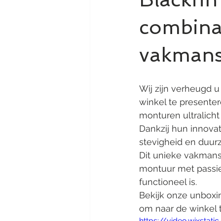
combinat
vakmans
Wij zijn verheugd 
winkel te presente
monturen ultralich
Dankzij hun innova
stevigheid en duur
Dit unieke vakmansc
montuur met passie 
functioneel is.
Bekijk onze unboxin
om naar de winkel 
https://video.wixst