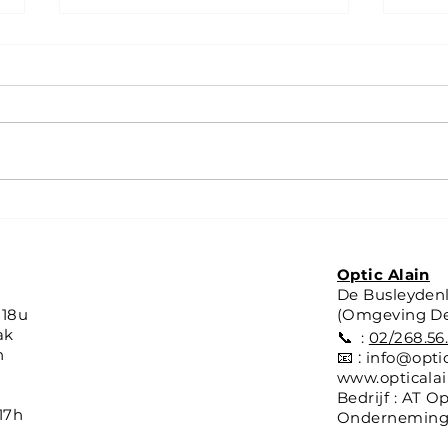
🕶️ Maui Jim HO'OKIPA:
👓 M
lichtheid, prestaties en stijl
kara
onder de zon
com
Optic Alain
De Busleydenl
-18u
(Omgeving D
ak
📞
:
02/268.56
n
📧 :
info@optic
www.opticalai
Bedrijf : AT Op
-17h
Ondernemings