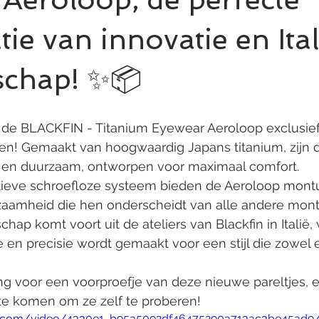
ie van innovatie en Ita
chap! ✨📦
u de BLACKFIN - Titanium Eyewear Aeroloop exclusief
ren! Gemaakt van hoogwaardig Japans titanium, zijn 
t en duurzaam, ontworpen voor maximaal comfort.
tieve schroefloze systeem bieden de Aeroloop mont
zaamheid die hen onderscheidt van alle andere mont
hap komt voort uit de ateliers van Blackfin in Italië,
en precisie wordt gemaakt voor een stijl die zowel e
g voor een voorproefje van deze nieuwe pareltjes, en
te komen om ze zelf te proberen!
atic.com/video/4330e1_b95a5092df46475290a713ac3be45ad9