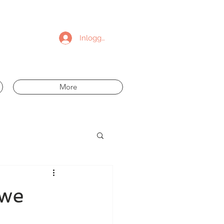
Inloggen
More
uwe