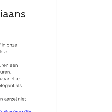
liaans
 in onze 
deze 
uren een 
uren.
 waar elke 
legant als 
 aarzel niet 
/1080p/mp4/file