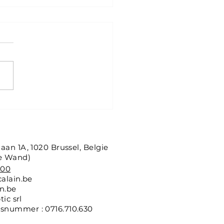
ALT: herenbrillen met
kter en dagelijks
fort
aan 1A, 1020 Brussel, Belgie
e Wand)
.00
alain.be
n.be
tic srl
nummer : 0716.710.630