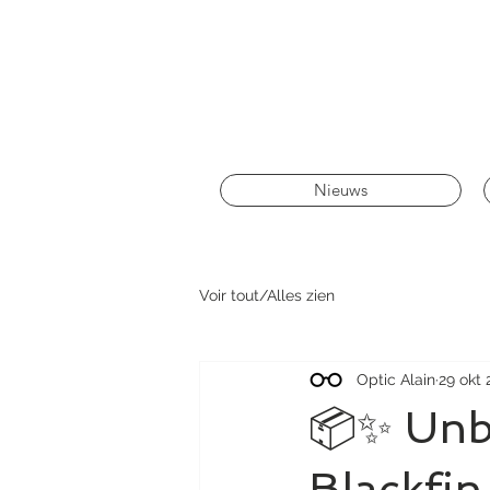
Nieuws
Voir tout/Alles zien
Optic Alain
29 okt
📦✨ Unb
Blackfin