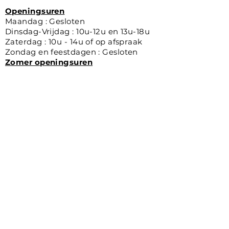
Openingsuren
Maandag : Gesloten
Dinsdag-Vrijdag : 10u-12u en 13u-18u
Zaterdag : 10u - 14u of op afspraak
Zondag en feestdagen : Gesloten
Zomer openingsuren
Maandag : Gesloten
Dinsdag-Vrijdag : 10u-12u et 13u-17h
Zaterdag : 10u - 14u
Zondag en feestdagen : Gesloten
Optic Alain
De Busleydenlaan 1A, 1020 Brussel,
Belgie (Omgeving De Wand)
📞
:
02/268.56.00
📧 :
info@opticalain.be
www.opticalain.be
Bedrijf : AT Optic srl
Ondernemingsnummer :
0716.710.630