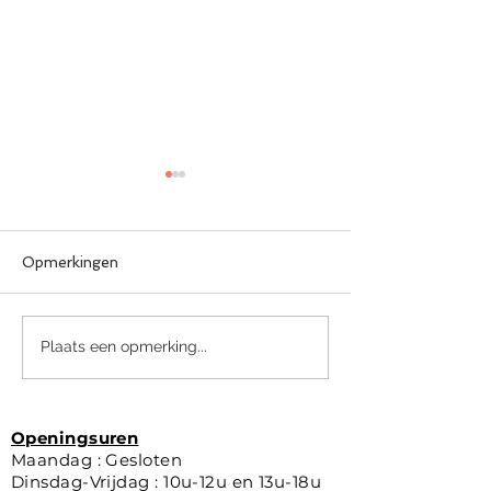
Opmerkingen
Plaats een opmerking...
🕶️ Maui Jim HO'OKIPA:
👓 MALT: heren
lichtheid, prestaties en
met karakter e
stijl onder de zon
dagelijks comf
Openingsuren
Maandag : Gesloten
Dinsdag-Vrijdag : 10u-12u en 13u-18u