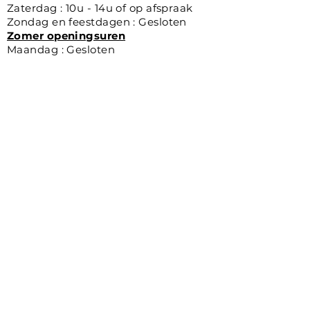
Zaterdag : 10u - 14u of op afspraak
Zondag en feestdagen : Gesloten
Zomer openingsuren
Maandag : Gesloten
Dinsdag-Vrijdag : 10u-12u et 13u-17h
Zaterdag : 10u - 14u
Zondag en feestdagen : Gesloten
Optic Alain
De Busleydenlaan 1A, 1020 Brussel,
Belgie (Omgeving De Wand)
📞
:
02/268.56.00
📧 :
info@opticalain.be
www.opticalain.be
Bedrijf : AT Optic srl
Ondernemingsnummer :
0716.710.630